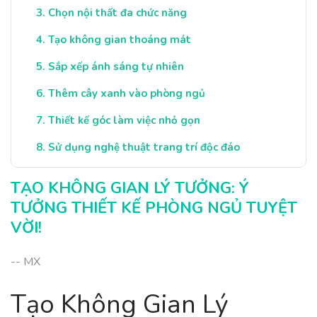
Chọn nội thất đa chức năng
Tạo không gian thoáng mát
Sắp xếp ánh sáng tự nhiên
Thêm cây xanh vào phòng ngủ
Thiết kế góc làm việc nhỏ gọn
Sử dụng nghệ thuật trang trí độc đáo
Lưu trữ thông minh cho không gian gọn gàng
TẠO KHÔNG GIAN LÝ TƯỞNG: Ý
Kết luận:
TƯỞNG THIẾT KẾ PHÒNG NGỦ TUYỆT
VỜI!
-- MX
Tạo Không Gian Lý