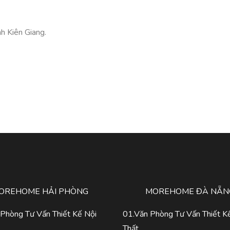
h Kiên Giang.
OREHOME HẢI PHÒNG
MOREHOME ĐÀ NẴN
Phòng Tư Vấn Thiết Kế Nội
01.Văn Phòng Tư Vấn Thiết K
Thất