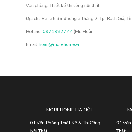
Văn phòng: Thiết kế thi công nội thất
Địa chỉ: B3-35,36 đường 3 tháng 2, Tp. Rạch Giá, Tỉn
Hotline:
0971982777
(Mr. Hoàn )
Email:
hoan@morehome.vn
MOREHOME HÀ NỘI
M
01.Văn Phòng Thiết Kế & Thi Công
01.Văn 
Nội Thất
Thất