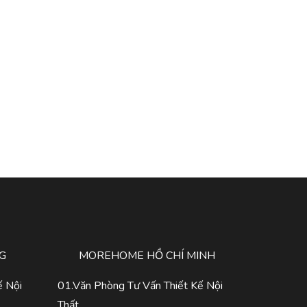
G
MOREHOME HỒ CHÍ MINH
ế Nội
01.Văn Phòng Tư Vấn Thiết Kế Nội
Thất