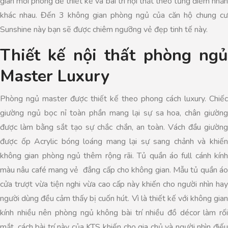
gian mỗi phòng để thiết kế và bài trí nội thất theo từng điểm nhấn
khác nhau. Đến 3 không gian phòng ngủ của căn hộ chung cư
Sunshine này bạn sẽ được chiêm ngưỡng vẻ đẹp tinh tế này.
Thiết kế nội thất phòng ngủ
Master Luxury
Phòng ngủ master được thiết kế theo phong cách luxury. Chiếc
giường ngủ bọc nỉ toàn phần mang lại sự sa hoa, chân giường
được làm bằng sắt tạo sự chắc chắn, an toàn. Vách đầu giường
được ốp Acrylic bóng loáng mang lại sự sang chảnh và khiến
không gian phòng ngủ thêm rộng rãi. Tủ quần áo full cánh kính
màu nâu café mang vẻ đẳng cấp cho không gian. Mẫu tủ quần áo
cửa trượt vừa tiện nghi vừa cao cấp này khiến cho người nhìn hay
người dùng đều cảm thấy bị cuốn hút. Vì là thiết kế với không gian
kính nhiều nên phòng ngủ không bài trí nhiều đồ décor làm rối
mắt, cách bài trí này của KTS khiến cho gia chủ và người nhìn điếu