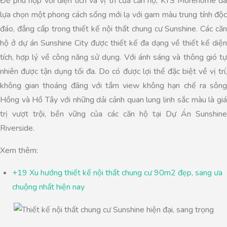
Để phù hợp với diện tích và vị trí của căn hộ, KTS Morehome đã
lựa chọn một phong cách sống mới lạ với gam màu trung tính độc
đáo, đẳng cấp trong thiết kế nội thất chung cư Sunshine. Các căn
hộ ở dự án Sunshine City được thiết kế đa dạng về thiết kế diện
tích, hợp lý về công năng sử dụng. Với ánh sáng và thông gió tự
nhiên được tận dụng tối đa. Do có được lợi thế đặc biệt về vị trí,
không gian thoáng đãng với tầm view không hạn chế ra sông
Hồng và Hồ Tây với những dải cảnh quan lung linh sắc màu là giá
trị vượt trội, bền vững của các căn hộ tại Dự Án Sunshine
Riverside.
Xem thêm:
+19 Xu hướng thiết kế nội thất chung cư 90m2 đẹp, sang ưa
chuộng nhất hiện nay