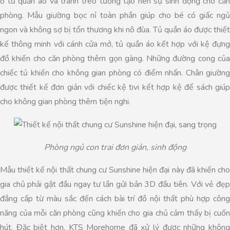
ở tủ quần áo và tranh treo tường tạo nên sự sinh động cho căn
phòng. Mẫu giường bọc nỉ toàn phần giúp cho bé có giấc ngủ
ngon và không sợ bị tổn thương khi nô đùa. Tủ quần áo được thiết
kế thông minh với cánh cửa mở, tủ quần áo kết hợp với kệ đựng
đồ khiến cho căn phòng thêm gọn gàng. Những đường cong của
chiếc tủ khiến cho không gian phòng có điểm nhấn. Chân giường
được thiết kế đơn giản với chiếc kệ tivi kết hợp kệ để sách giúp
cho không gian phòng thêm tiện nghi.
Phòng ngủ con trai đơn giản, sinh động
Mẫu thiết kế nội thất chung cư Sunshine hiện đại này đã khiến cho
gia chủ phải gật đầu ngay tư lần gửi bản 3D đầu tiên. Với vẻ đẹp
đẳng cấp từ màu sắc đến cách bài trí đồ nội thất phù hợp công
năng của mỗi căn phòng cũng khiến cho gia chủ cảm thấy bị cuốn
hút. Đặc biệt hơn, KTS Morehome đã xử lý được những không