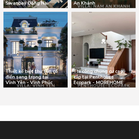
Swanbay Đồng Nai
An Khánh
Thiết kế biệt thự tân cổ
Thi công chung cư cao
điển sang trọng tại
cấp tại Penthouse
Vĩnh Yên - Vĩnh Phúc
Ecopark - MOREHOME