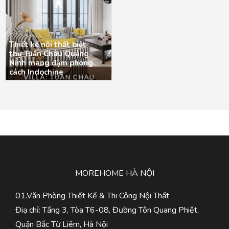
Thiết kế nội thất biệt
thự Tuần Châu Quảng
Ninh mang đậm phong
cách Indochine
MOREHOME HÀ NỘI
01.Văn Phòng Thiết Kế & Thi Công Nội Thất
Điạ chỉ: Tầng 3, Tòa T6-08, Đường Tôn Quang Phiệt,
Quận Bắc Từ Liêm, Hà Nội