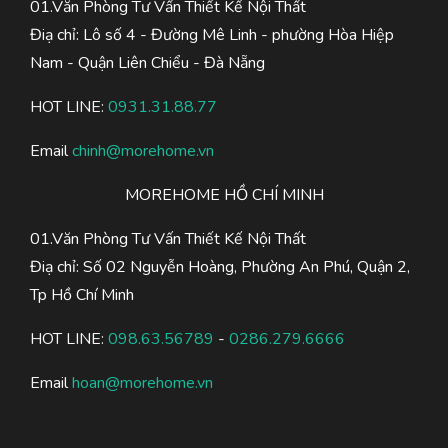
01.Văn Phòng Tư Vấn Thiết Kế Nội Thất
Điạ chỉ: Lô số 4 - Đường Mê Linh - phường Hòa Hiệp
Nam - Quận Liên Chiểu - Đà Nẵng
HOT LINE:
0931.31.88.77
Email
chinh@morehome.vn
MOREHOME HỒ CHÍ MINH
01.Văn Phòng Tư Vấn Thiết Kế Nội Thất
Điạ chỉ: Số 02 Nguyễn Hoàng, Phường An Phú, Quận 2,
Tp Hồ Chí Minh
HOT LINE:
098.63.56789
-
0286.279.6666
Email
hoan@morehome.vn